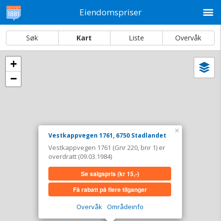
M
Eiendomspriser
Søk
Kart
Liste
Overvåk
+
Vi
Dato og sortering
−
i
ka
Vestkappvegen 1761, 6750 Stadlandet
Tinglyst
09.03.1984
Overdratt for
0,-
×
Vestkappvegen 1761, 6750 Stadlandet
Type
Annen anv. av grunn. Gnr 220 - Bnr 1
Vestkappvegen 1761 (Gnr 220, bnr 1) er
overdratt (09.03.1984)
Se salgspris
(kr 15,-)
Se salgspris
(kr 15,-)
Få rabatt på flere tilganger
Få rabatt på flere tilganger
Overvåk område
Vis i kart
Overvåk
Områdeinfo