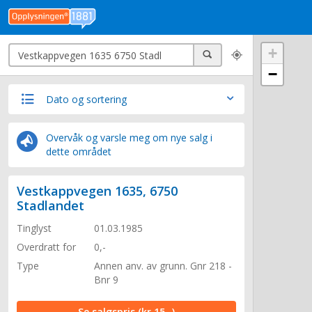
Søk
+
Søk
−
Dato og sortering
Overvåk og varsle meg om nye salg i
dette området
Vestkappvegen 1635, 6750
Stadlandet
Tinglyst
01.03.1985
Overdratt for
0,-
Type
Annen anv. av grunn. Gnr 218 -
Bnr 9
Se salgspris
(kr 15,-)