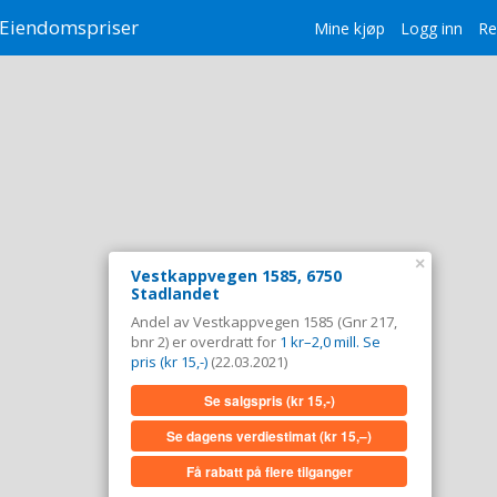
Eiendomspriser
Mine kjøp
Logg inn
Re
×
Vestkappvegen 1585, 6750
Stadlandet
Andel av Vestkappvegen 1585 (Gnr 217,
bnr 2) er overdratt for
1 kr–2,0 mill. Se
pris (kr 15,-)
(22.03.2021)
Se salgspris
(kr 15,-)
Se dagens verdiestimat
(kr 15,–)
Få rabatt på flere tilganger