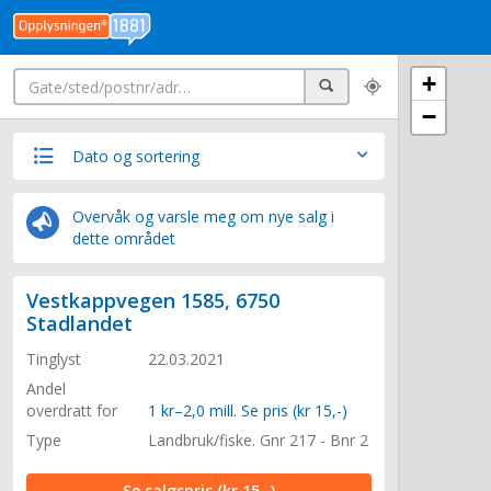
Søk
+
Søk
−
Dato og sortering
Overvåk og varsle meg om nye salg i
dette området
Vestkappvegen 1585, 6750
Stadlandet
Tinglyst
22.03.2021
Andel
overdratt for
1 kr–2,0 mill. Se pris (kr 15,-)
Type
Landbruk/fiske. Gnr 217 - Bnr 2
Se salgspris
(kr 15,-)