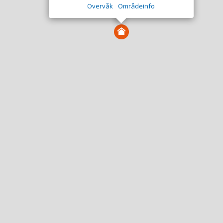
Overvåk
Områdeinfo