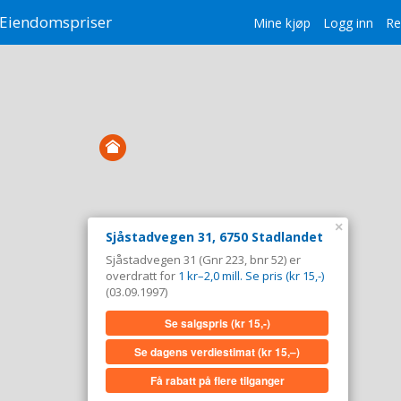
Eiendomspriser
Mine kjøp
Logg inn
Re
×
Sjåstadvegen 31, 6750 Stadlandet
Sjåstadvegen 31 (Gnr 223, bnr 52) er
overdratt for
1 kr–2,0 mill. Se pris (kr 15,-)
(03.09.1997)
Se salgspris
(kr 15,-)
Se dagens verdiestimat
(kr 15,–)
Få rabatt på flere tilganger