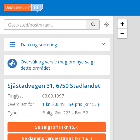
Søk
+
Søk
−
Dato og sortering
Overvåk og varsle meg om nye salg i
dette området
Sjåstadvegen 31, 6750 Stadlandet
Tinglyst
03.09.1997
Overdratt for
1 kr–2,0 mill. Se pris (kr 15,-)
Type
Bolig. Gnr 223 - Bnr 52
Se salgspris
(kr 15,-)
Se dagens verdiestimat
(kr 15,–)