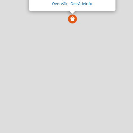
Overvåk
Områdeinfo