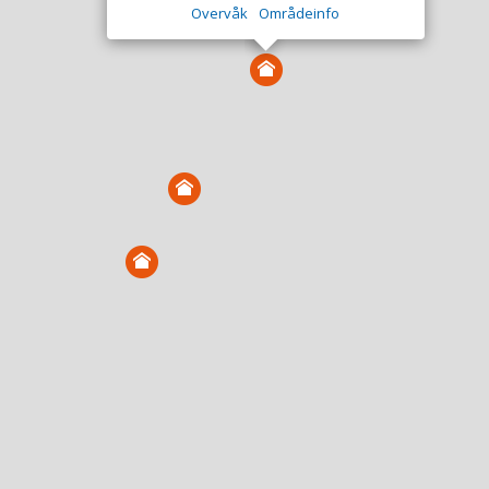
Overvåk
Områdeinfo