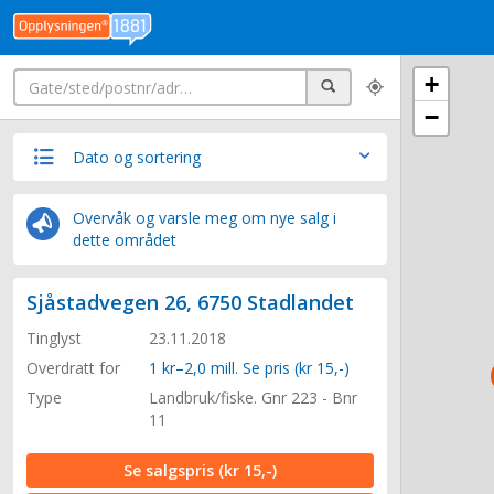
Søk
+
Søk
−
Dato og sortering
Overvåk og varsle meg om nye salg i
dette området
Sjåstadvegen 26, 6750 Stadlandet
Tinglyst
23.11.2018
Overdratt for
1 kr–2,0 mill. Se pris (kr 15,-)
Type
Landbruk/fiske. Gnr 223 - Bnr
11
Se salgspris
(kr 15,-)