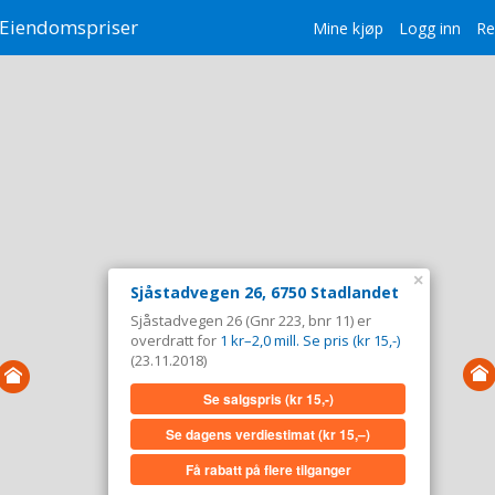
Eiendomspriser
Mine kjøp
Logg inn
Re
×
Sjåstadvegen 26, 6750 Stadlandet
Sjåstadvegen 26 (Gnr 223, bnr 11) er
overdratt for
1 kr–2,0 mill. Se pris (kr 15,-)
(23.11.2018)
Se salgspris
(kr 15,-)
Se dagens verdiestimat
(kr 15,–)
Få rabatt på flere tilganger