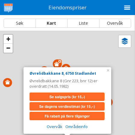
M
Eiendomspriser
Søk
Kart
Liste
Overvåk
+
Vi
Dato og sortering
−
i
ka
Øvrelidbakkane 8, 6750 Stadlandet
Tinglyst
14.05.1982
×
Øvrelidbakkane 8, 6750 Stadlandet
Overdratt for
0,-
Øvrelidbakkane 8 (Gnr 223, bnr 12) er
Type
Annen anv. av grunn. Gnr 223 - Bnr 12
overdratt (14.05.1982)
Se salgspris
(kr 15,-)
Se salgspris
(kr 15,-)
Se dagens verdiestimat
(kr 15,–)
Se dagens verdiestimat
(kr 15,–)
Få rabatt på flere tilganger
Få rabatt på flere tilganger
Overvåk
Områdeinfo
Overvåk område
Vis i kart