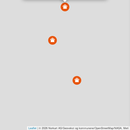
Vis alle eiendommer i kartet
Vis radon, kvikkleire, årlige trafikkdøgn eller flomfare i
kart
Overvåk og varsle om nye salg i området
Dato solgt er tinglyst dato. 1881 publiserer fortløpende mottatte data etter
endringer i offentlige registre.
Hva er salgspris og verdiestimat?
Om eiendomspriser
Kundeservice
Personvern og vilkår
Cookies
Nettstedskart
Tjenester fra
1881 Group
Prisradar
Tjenestetorget.no
Tfinans.no
Fixa
Fixa Håndverker
Leaflet
| © 2026 Norkart AS/Geovekst og kommunene/OpenStreetMap/NASA, Meti