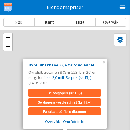
M
Eiendomspriser
Søk
Kart
Liste
Overvåk
+
Vi
Dato og sortering
−
i
ka
Øvrelidbakkane 38, 6750 Stadlandet
×
Øvrelidbakkane 38, 6750 Stadlandet
Tinglyst
14.05.2013
Øvrelidbakkane 38 (Gnr 223, bnr 20) er
Solgt for
1 kr–2,0 mill. Se pris (kr 15,-)
solgt for
1 kr–2,0 mill. Se pris (kr 15,-)
Type
Bolig. Gnr 223 - Bnr 20
(14.05.2013)
Se salgspris
(kr 15,-)
Se salgspris
(kr 15,-)
Se dagens verdiestimat
(kr 15,–)
Se dagens verdiestimat
(kr 15,–)
Få rabatt på flere tilganger
Få rabatt på flere tilganger
Overvåk
Områdeinfo
Overvåk område
Vis i kart