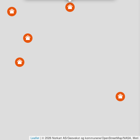
Vis alle eiendommer i kartet
Vis radon, kvikkleire, årlige trafikkdøgn eller flomfare i
kart
Overvåk og varsle om nye salg i området
Dato solgt er tinglyst dato. 1881 publiserer fortløpende mottatte data etter
endringer i offentlige registre.
Hva er salgspris og verdiestimat?
Om eiendomspriser
Kundeservice
Personvern og vilkår
Cookies
Nettstedskart
Tjenester fra
1881 Group
Prisradar
Tjenestetorget.no
Tfinans.no
Fixa
Fixa Håndverker
Leaflet
| © 2026 Norkart AS/Geovekst og kommunene/OpenStreetMap/NASA, Meti