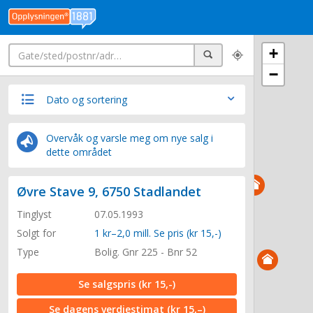
Søk
+
Søk
−
Dato og sortering
Overvåk og varsle meg om nye salg i
dette området
Øvre Stave 9, 6750 Stadlandet
Tinglyst
07.05.1993
Solgt for
1 kr–2,0 mill. Se pris (kr 15,-)
Type
Bolig. Gnr 225 - Bnr 52
Se salgspris
(kr 15,-)
Se dagens verdiestimat
(kr 15,–)