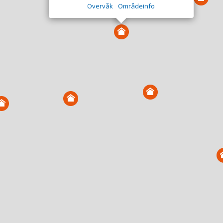
Overvåk
Områdeinfo