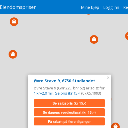
Eiendomspriser
Mine kjøp
Logg inn
Re
×
Øvre Stave 9, 6750 Stadlandet
Øvre Stave 9 (Gnr 225, bnr 52) er solgt for
1 kr–2,0 mill. Se pris (kr 15,-)
(07.05.1993)
Se salgspris
(kr 15,-)
Se dagens verdiestimat
(kr 15,–)
Få rabatt på flere tilganger