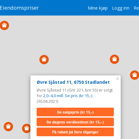
Eiendomspriser
Mine kjøp
Logg inn
Re
×
Øvre Sjåstad 11, 6750 Stadlandet
Øvre Sjåstad 11 (Gnr 221, bnr 55) er solgt
for
2,0–4,0 mill. Se pris (kr 15,-)
(30.04.2021)
Se salgspris
(kr 15,-)
Se dagens verdiestimat
(kr 15,–)
Få rabatt på flere tilganger