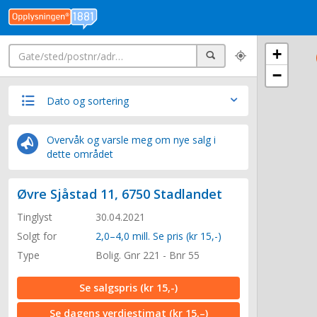
Søk
+
Søk
−
Dato og sortering
Overvåk og varsle meg om nye salg i
dette området
Øvre Sjåstad 11, 6750 Stadlandet
Tinglyst
30.04.2021
Solgt for
2,0–4,0 mill. Se pris (kr 15,-)
Type
Bolig. Gnr 221 - Bnr 55
Se salgspris
(kr 15,-)
Se dagens verdiestimat
(kr 15,–)