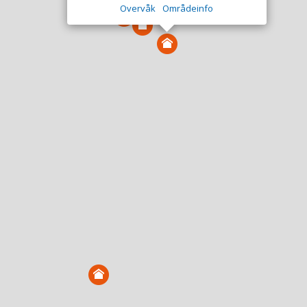
Overvåk
Områdeinfo