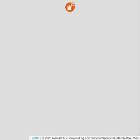
Myravegen 43, 6750 Stadlandet
Tinglyst
11.09.1991
Overdratt for
1 kr–2,0 mill. Se pris (kr 15,-)
Type
Annen anv. av grunn. Gnr 222 - Bnr 57
Se salgspris
(kr 15,-)
Få rabatt på flere tilganger
Overvåk område
Vis i kart
Vis alle eiendommer i kartet
Vis radon, kvikkleire, årlige trafikkdøgn eller flomfare i
kart
Overvåk og varsle om nye salg i området
Dato solgt er tinglyst dato. 1881 publiserer fortløpende mottatte data etter
Leaflet
| © 2026 Norkart AS/Geovekst og kommunene/OpenStreetMap/NASA, Meti