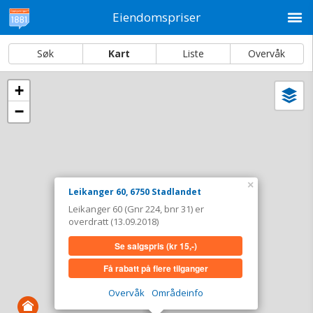
M
Eiendomspriser
Søk
Kart
Liste
Overvåk
+
Vi
Dato og sortering
−
i
ka
Leikanger 60, 6750 Stadlandet
Tinglyst
13.09.2018
Overdratt for
0,-
×
Leikanger 60, 6750 Stadlandet
Type
Annen anv. av grunn. Gnr 224 - Bnr 31
Leikanger 60 (Gnr 224, bnr 31) er
overdratt (13.09.2018)
Se salgspris
(kr 15,-)
Se salgspris
(kr 15,-)
Få rabatt på flere tilganger
Få rabatt på flere tilganger
Overvåk område
Vis i kart
Overvåk
Områdeinfo