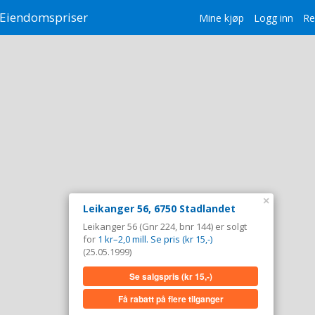
Eiendomspriser
Mine kjøp
Logg inn
Re
×
Leikanger 56, 6750 Stadlandet
Leikanger 56 (Gnr 224, bnr 144) er solgt
for
1 kr–2,0 mill. Se pris (kr 15,-)
(25.05.1999)
Se salgspris
(kr 15,-)
Få rabatt på flere tilganger