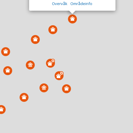
Overvåk
Områdeinfo