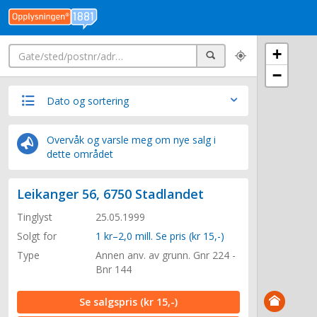
Søk
+
Søk
−
Dato og sortering
Overvåk og varsle meg om nye salg i
dette området
Leikanger 56, 6750 Stadlandet
Tinglyst
25.05.1999
Solgt for
1 kr–2,0 mill. Se pris (kr 15,-)
Type
Annen anv. av grunn. Gnr 224 -
Bnr 144
Se salgspris
(kr 15,-)