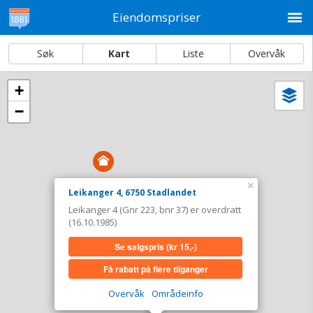
M
Eiendomspriser
Søk
Kart
Liste
Overvåk
+
Vi
Dato og sortering
−
i
ka
Leikanger 4, 6750 Stadlandet
Tinglyst
16.10.1985
Overdratt for
0,-
×
Leikanger 4, 6750 Stadlandet
Type
Annen anv. av grunn. Gnr 223 - Bnr 37
Leikanger 4 (Gnr 223, bnr 37) er overdratt
(16.10.1985)
Se salgspris
(kr 15,-)
Se salgspris
(kr 15,-)
Få rabatt på flere tilganger
Få rabatt på flere tilganger
Overvåk område
Vis i kart
Overvåk
Områdeinfo