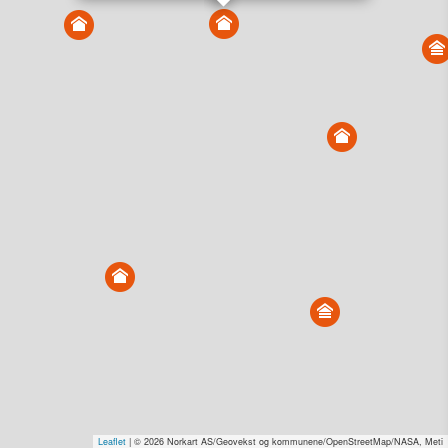
Vis alle eiendommer i kartet
Vis radon, kvikkleire, årlige trafikkdøgn eller flomfare i
kart
Overvåk og varsle om nye salg i området
Dato solgt er tinglyst dato. 1881 publiserer fortløpende mottatte data etter
endringer i offentlige registre.
Hva er salgspris og verdiestimat?
Om eiendomspriser
Kundeservice
Personvern og vilkår
Cookies
Nettstedskart
Tjenester fra
1881 Group
Prisradar
Tjenestetorget.no
Tfinans.no
Fixa
Fixa Håndverker
Leaflet
| © 2026 Norkart AS/Geovekst og kommunene/OpenStreetMap/NASA, Meti