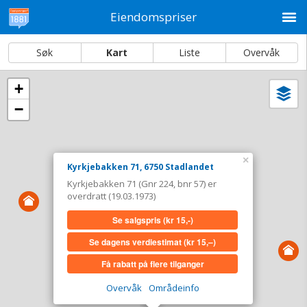
M
Eiendomspriser
Søk
Kart
Liste
Overvåk
+
Vi
Dato og sortering
−
i
ka
Kyrkjebakken 71, 6750 Stadlandet
Tinglyst
19.03.1973
×
Kyrkjebakken 71, 6750 Stadlandet
Overdratt for
0,-
Kyrkjebakken 71 (Gnr 224, bnr 57) er
Type
Annen anv. av grunn. Gnr 224 - Bnr 57
overdratt (19.03.1973)
Se salgspris
(kr 15,-)
Se salgspris
(kr 15,-)
Se dagens verdiestimat
(kr 15,–)
Se dagens verdiestimat
(kr 15,–)
Få rabatt på flere tilganger
Få rabatt på flere tilganger
Overvåk
Områdeinfo
Overvåk område
Vis i kart