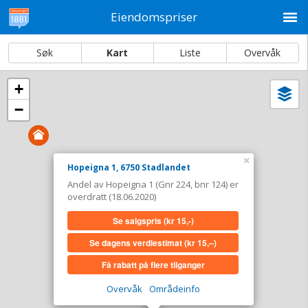
M
Eiendomspriser
Søk
Kart
Liste
Overvåk
+
Vi
Dato og sortering
−
i
ka
Hopeigna 1, 6750 Stadlandet
Tinglyst
18.06.2020
×
Hopeigna 1, 6750 Stadlandet
Andel overdratt for
0,-
Andel av Hopeigna 1 (Gnr 224, bnr 124) er
Type
Bolig. Gnr 224 - Bnr 124
overdratt (18.06.2020)
Se salgspris
(kr 15,-)
Se salgspris
(kr 15,-)
Se dagens verdiestimat
(kr 15,–)
Se dagens verdiestimat
(kr 15,–)
Få rabatt på flere tilganger
Få rabatt på flere tilganger
Overvåk
Områdeinfo
Overvåk område
Vis i kart