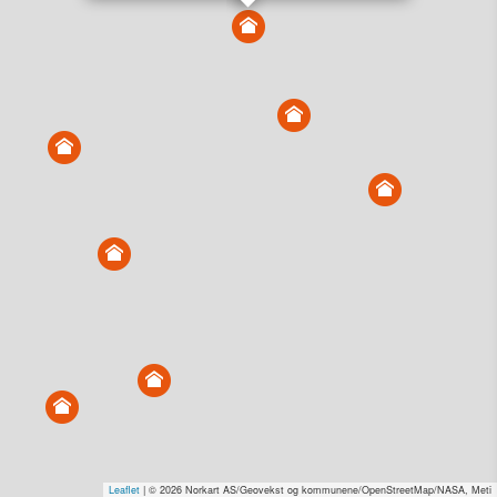
Vis alle eiendommer i kartet
Vis radon, kvikkleire, årlige trafikkdøgn eller flomfare i
kart
Overvåk og varsle om nye salg i området
Dato solgt er tinglyst dato. 1881 publiserer fortløpende mottatte data etter
endringer i offentlige registre.
Hva er salgspris og verdiestimat?
Om eiendomspriser
Kundeservice
Personvern og vilkår
Cookies
Nettstedskart
Tjenester fra
1881 Group
Prisradar
Tjenestetorget.no
Tfinans.no
Fixa
Fixa Håndverker
Leaflet
| © 2026 Norkart AS/Geovekst og kommunene/OpenStreetMap/NASA, Meti