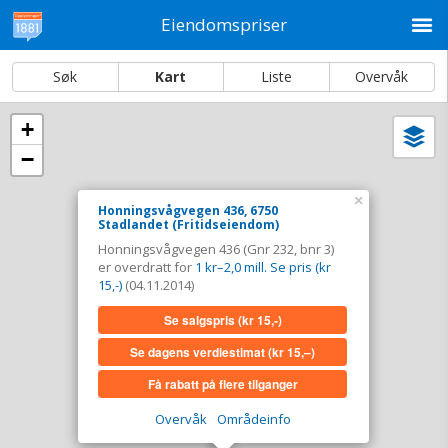
M
Eiendomspriser
Søk
Kart
Liste
Overvåk
+
Vi
Dato og sortering
−
i
ka
Honningsvågvegen 436, 6750 Stadlandet
×
Honningsvågvegen 436, 6750
Stadlandet (Fritidseiendom)
Tinglyst
04.11.2014
Honningsvågvegen 436 (Gnr 232, bnr 3)
Overdratt for
1 kr–2,0 mill. Se pris (kr 15,-)
er overdratt for
1 kr–2,0 mill. Se pris (kr
Type
Fritidseiendom. Gnr 232 - Bnr 3
15,-)
(04.11.2014)
Se salgspris
(kr 15,-)
Se salgspris
(kr 15,-)
Se dagens verdiestimat
(kr 15,–)
Se dagens verdiestimat
(kr 15,–)
Få rabatt på flere tilganger
Få rabatt på flere tilganger
Overvåk
Områdeinfo
Overvåk område
Vis i kart