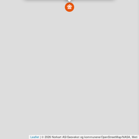
Vis alle eiendommer i kartet
Vis radon, kvikkleire, årlige trafikkdøgn eller flomfare i
kart
Overvåk og varsle om nye salg i området
Dato solgt er tinglyst dato. 1881 publiserer fortløpende mottatte data etter
endringer i offentlige registre.
Hva er salgspris og verdiestimat?
Om eiendomspriser
Kundeservice
Personvern og vilkår
Cookies
Nettstedskart
Tjenester fra
1881 Group
Prisradar
Tjenestetorget.no
Tfinans.no
Fixa
Fixa Håndverker
Leaflet
| © 2026 Norkart AS/Geovekst og kommunene/OpenStreetMap/NASA, Meti