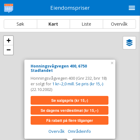
M
Eiendomspriser
Søk
Kart
Liste
Overvåk
+
Vi
Dato og sortering
−
i
ka
Honningsvågvegen 400, 6750 Stadlandet
×
Honningsvågvegen 400, 6750
Stadlandet
Tinglyst
22.10.2002
Honningsvågvegen 400 (Gnr 232, bnr 18)
Solgt for
1 kr–2,0 mill. Se pris (kr 15,-)
er solgt for
1 kr–2,0 mill. Se pris (kr 15,-)
Type
Bolig. Gnr 232 - Bnr 18
(22.10.2002)
Se salgspris
(kr 15,-)
Se salgspris
(kr 15,-)
Se dagens verdiestimat
(kr 15,–)
Se dagens verdiestimat
(kr 15,–)
Få rabatt på flere tilganger
Få rabatt på flere tilganger
Overvåk
Områdeinfo
Overvåk område
Vis i kart