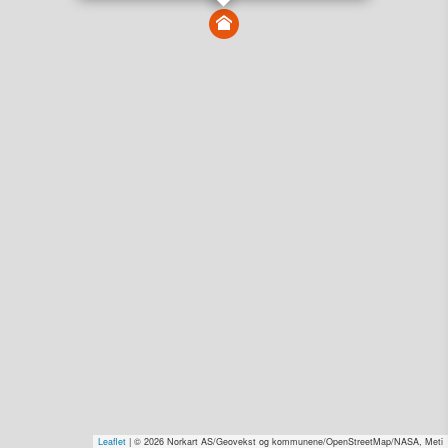
Vis alle eiendommer i kartet
Vis radon, kvikkleire, årlige trafikkdøgn eller flomfare i
kart
Overvåk og varsle om nye salg i området
Dato solgt er tinglyst dato. 1881 publiserer fortløpende mottatte data etter
endringer i offentlige registre.
Hva er salgspris og verdiestimat?
Om eiendomspriser
Kundeservice
Personvern og vilkår
Cookies
Nettstedskart
Tjenester fra
1881 Group
Prisradar
Tjenestetorget.no
Tfinans.no
Fixa
Fixa Håndverker
Leaflet
| © 2026 Norkart AS/Geovekst og kommunene/OpenStreetMap/NASA, Meti