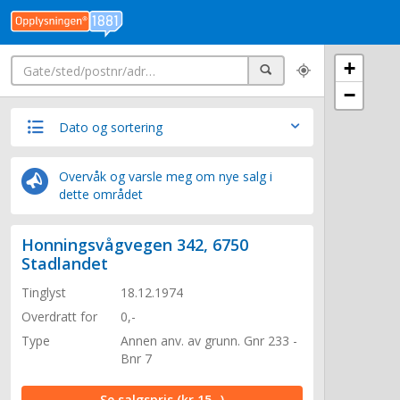
Søk
+
Søk
−
Dato og sortering
Overvåk og varsle meg om nye salg i
dette området
Honningsvågvegen 342, 6750
Stadlandet
Tinglyst
18.12.1974
Overdratt for
0,-
Type
Annen anv. av grunn. Gnr 233 -
Bnr 7
Se salgspris
(kr 15,-)