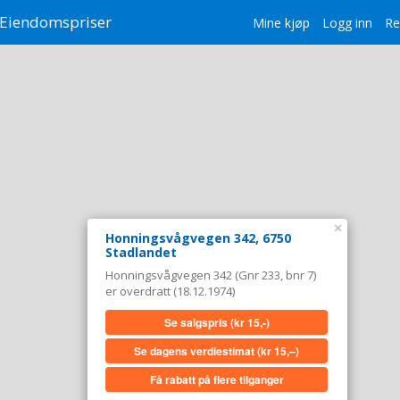
Eiendomspriser
Mine kjøp
Logg inn
Re
×
Honningsvågvegen 342, 6750
Stadlandet
Honningsvågvegen 342 (Gnr 233, bnr 7)
er overdratt (18.12.1974)
Se salgspris
(kr 15,-)
Se dagens verdiestimat
(kr 15,–)
Få rabatt på flere tilganger