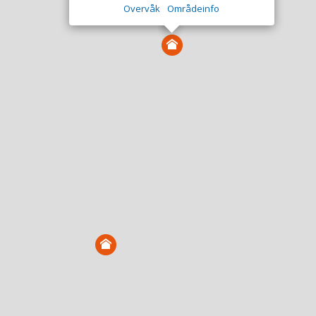
Overvåk
Områdeinfo