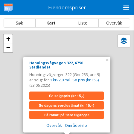
M
Eiendomspriser
Søk
Kart
Liste
Overvåk
+
Vi
Dato og sortering
−
i
ka
Honningsvågvegen 322, 6750 Stadlandet
×
Honningsvågvegen 322, 6750
Stadlandet
Tinglyst
23.06.2025
Honningsvågvegen 322 (Gnr 233, bnr 9)
Solgt for
1 kr–2,0 mill. Se pris (kr 15,-)
er solgt for
1 kr–2,0 mill. Se pris (kr 15,-)
Type
Bolig. Gnr 233 - Bnr 9
(23.06.2025)
Se salgspris
(kr 15,-)
Se salgspris
(kr 15,-)
Se dagens verdiestimat
(kr 15,–)
Se dagens verdiestimat
(kr 15,–)
Få rabatt på flere tilganger
Få rabatt på flere tilganger
Overvåk
Områdeinfo
Overvåk område
Vis i kart