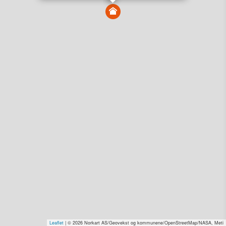
Vis alle eiendommer i kartet
Vis radon, kvikkleire, årlige trafikkdøgn eller flomfare i
kart
Overvåk og varsle om nye salg i området
Dato solgt er tinglyst dato. 1881 publiserer fortløpende mottatte data etter
endringer i offentlige registre.
Hva er salgspris og verdiestimat?
Om eiendomspriser
Kundeservice
Personvern og vilkår
Cookies
Nettstedskart
Tjenester fra
1881 Group
Prisradar
Tjenestetorget.no
Tfinans.no
Fixa
Fixa Håndverker
Leaflet
| © 2026 Norkart AS/Geovekst og kommunene/OpenStreetMap/NASA, Meti