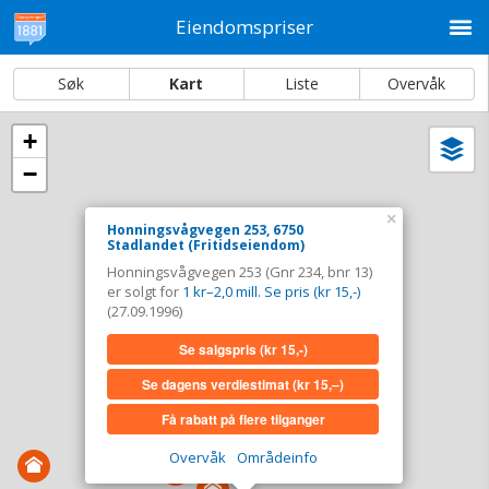
M
Eiendomspriser
Søk
Kart
Liste
Overvåk
+
Vi
Dato og sortering
−
i
ka
Honningsvågvegen 253, 6750 Stadlandet
×
Honningsvågvegen 253, 6750
Stadlandet (Fritidseiendom)
Tinglyst
27.09.1996
Honningsvågvegen 253 (Gnr 234, bnr 13)
Solgt for
1 kr–2,0 mill. Se pris (kr 15,-)
er solgt for
1 kr–2,0 mill. Se pris (kr 15,-)
Type
Fritidseiendom. Gnr 234 - Bnr 13
(27.09.1996)
Se salgspris
(kr 15,-)
Se salgspris
(kr 15,-)
Se dagens verdiestimat
(kr 15,–)
Se dagens verdiestimat
(kr 15,–)
Få rabatt på flere tilganger
Få rabatt på flere tilganger
Overvåk
Områdeinfo
Overvåk område
Vis i kart