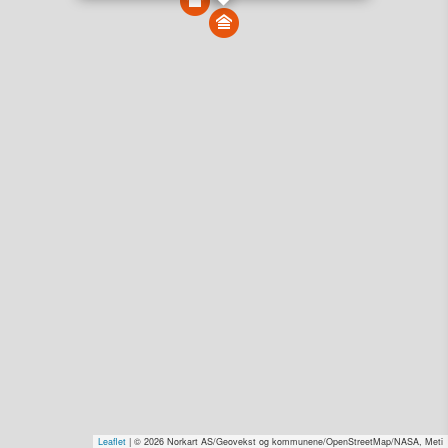
Vis alle eiendommer i kartet
Vis radon, kvikkleire, årlige trafikkdøgn eller flomfare i
kart
Overvåk og varsle om nye salg i området
Dato solgt er tinglyst dato. 1881 publiserer fortløpende mottatte data etter
endringer i offentlige registre.
Hva er salgspris og verdiestimat?
Om eiendomspriser
Kundeservice
Personvern og vilkår
Cookies
Nettstedskart
Tjenester fra
1881 Group
Prisradar
Tjenestetorget.no
Tfinans.no
Fixa
Fixa Håndverker
Leaflet
| © 2026 Norkart AS/Geovekst og kommunene/OpenStreetMap/NASA, Meti