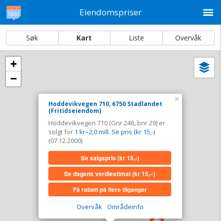
M
Eiendomspriser
Søk
Kart
Liste
Overvåk
+
Vi
Dato og sortering
−
i
ka
Hoddevikvegen 710, 6750 Stadlandet
×
Hoddevikvegen 710, 6750 Stadlandet
(Fritidseiendom)
Tinglyst
07.12.2000
Hoddevikvegen 710 (Gnr 246, bnr 29) er
Solgt for
1 kr–2,0 mill. Se pris (kr 15,-)
solgt for
1 kr–2,0 mill. Se pris (kr 15,-)
Type
Fritidseiendom. Gnr 246 - Bnr 29
(07.12.2000)
Se salgspris
(kr 15,-)
Se salgspris
(kr 15,-)
Se dagens verdiestimat
(kr 15,–)
Se dagens verdiestimat
(kr 15,–)
Få rabatt på flere tilganger
Få rabatt på flere tilganger
Overvåk
Områdeinfo
Overvåk område
Vis i kart