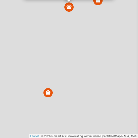
Vis alle eiendommer i kartet
Vis radon, kvikkleire, årlige trafikkdøgn eller flomfare i
kart
Overvåk og varsle om nye salg i området
Dato solgt er tinglyst dato. 1881 publiserer fortløpende mottatte data etter
endringer i offentlige registre.
Hva er salgspris og verdiestimat?
Om eiendomspriser
Kundeservice
Personvern og vilkår
Cookies
Nettstedskart
Tjenester fra
1881 Group
Prisradar
Tjenestetorget.no
Tfinans.no
Fixa
Fixa Håndverker
Leaflet
| © 2026 Norkart AS/Geovekst og kommunene/OpenStreetMap/NASA, Meti