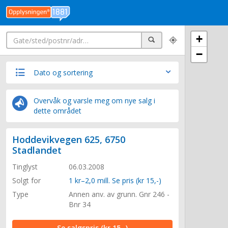
Søk
+
Søk
−
Dato og sortering
Overvåk og varsle meg om nye salg i
dette området
Hoddevikvegen 625, 6750
Stadlandet
Tinglyst
06.03.2008
Solgt for
1 kr–2,0 mill. Se pris (kr 15,-)
Type
Annen anv. av grunn. Gnr 246 -
Bnr 34
Se salgspris
(kr 15,-)