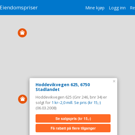
Eiendomspriser
Mine kjøp
Logg inn
Re
×
Hoddevikvegen 625, 6750
Stadlandet
Hoddevikvegen 625 (Gnr 246, bnr 34) er
solgt for
1 kr–2,0 mill. Se pris (kr 15,-)
(06.03.2008)
Se salgspris
(kr 15,-)
Få rabatt på flere tilganger