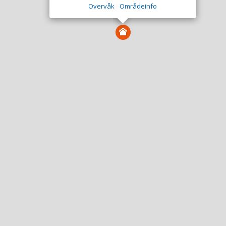
Overvåk
Områdeinfo