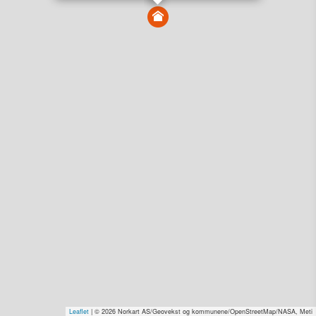
Vis alle eiendommer i kartet
Vis radon, kvikkleire, årlige trafikkdøgn eller flomfare i
kart
Overvåk og varsle om nye salg i området
Dato solgt er tinglyst dato. 1881 publiserer fortløpende mottatte data etter
endringer i offentlige registre.
Hva er salgspris og verdiestimat?
Om eiendomspriser
Kundeservice
Personvern og vilkår
Cookies
Nettstedskart
Tjenester fra
1881 Group
Prisradar
Tjenestetorget.no
Tfinans.no
Fixa
Fixa Håndverker
Leaflet
| © 2026 Norkart AS/Geovekst og kommunene/OpenStreetMap/NASA, Meti