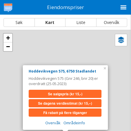
M
Eiendomspriser
Søk
Kart
Liste
Overvåk
+
Vi
Dato og sortering
−
i
ka
Hoddevikvegen 575, 6750 Stadlandet
Tinglyst
25.05.2023
×
Hoddevikvegen 575, 6750 Stadlandet
Overdratt for
0,-
Hoddevikvegen 575 (Gnr 246, bnr 20) er
Type
Bolig. Gnr 246 - Bnr 20
overdratt (25.05.2023)
Se salgspris
(kr 15,-)
Se salgspris
(kr 15,-)
Se dagens verdiestimat
(kr 15,–)
Se dagens verdiestimat
(kr 15,–)
Få rabatt på flere tilganger
Få rabatt på flere tilganger
Overvåk
Områdeinfo
Overvåk område
Vis i kart