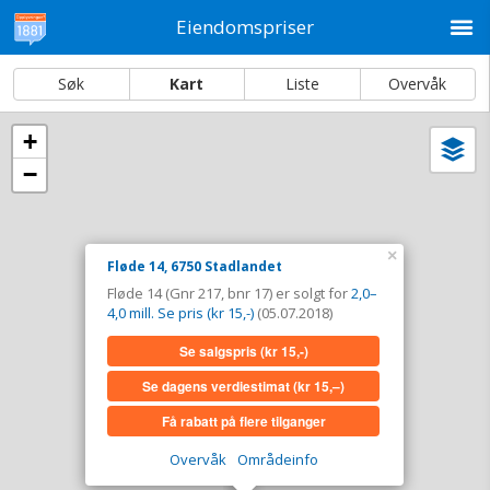
M
Eiendomspriser
Søk
Kart
Liste
Overvåk
+
Vi
Dato og sortering
−
i
ka
Fløde 14, 6750 Stadlandet
Tinglyst
05.07.2018
×
Fløde 14, 6750 Stadlandet
Solgt for
2,0–4,0 mill. Se pris (kr 15,-)
Fløde 14 (Gnr 217, bnr 17) er solgt for
2,0–
Type
Bolig. Gnr 217 - Bnr 17
4,0 mill. Se pris (kr 15,-)
(05.07.2018)
Se salgspris
(kr 15,-)
Se salgspris
(kr 15,-)
Se dagens verdiestimat
(kr 15,–)
Se dagens verdiestimat
(kr 15,–)
Få rabatt på flere tilganger
Få rabatt på flere tilganger
Overvåk
Områdeinfo
Overvåk område
Vis i kart