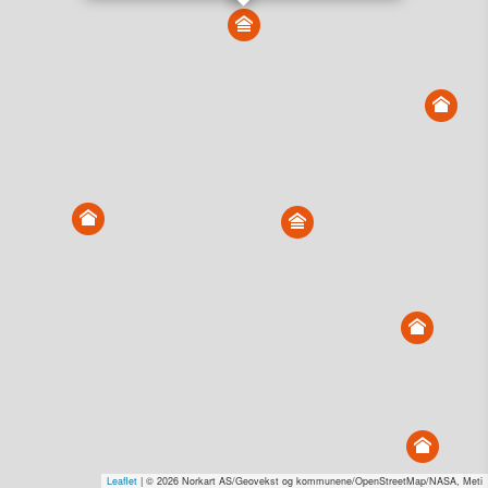
Vis alle eiendommer i kartet
Vis radon, kvikkleire, årlige trafikkdøgn eller flomfare i
kart
Overvåk og varsle om nye salg i området
Dato solgt er tinglyst dato. 1881 publiserer fortløpende mottatte data etter
endringer i offentlige registre.
Hva er salgspris og verdiestimat?
Om eiendomspriser
Kundeservice
Personvern og vilkår
Cookies
Nettstedskart
Tjenester fra
1881 Group
Prisradar
Tjenestetorget.no
Tfinans.no
Fixa
Fixa Håndverker
Leaflet
| © 2026 Norkart AS/Geovekst og kommunene/OpenStreetMap/NASA, Meti