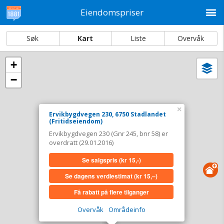
M
Eiendomspriser
Søk
Kart
Liste
Overvåk
+
Vi
Dato og sortering
−
i
ka
Ervikbygdvegen 230, 6750 Stadlandet
×
Ervikbygdvegen 230, 6750 Stadlandet
Tinglyst
29.01.2016
(Fritidseiendom)
Overdratt for
0,-
Ervikbygdvegen 230 (Gnr 245, bnr 58) er
Type
Fritidseiendom. Gnr 245 - Bnr 58
overdratt (29.01.2016)
Se salgspris
(kr 15,-)
Se salgspris
(kr 15,-)
Se dagens verdiestimat
(kr 15,–)
Se dagens verdiestimat
(kr 15,–)
Få rabatt på flere tilganger
Få rabatt på flere tilganger
Overvåk
Områdeinfo
Overvåk område
Vis i kart