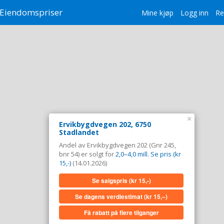
Eiendomspriser
Mine kjøp
Logg inn
Re
×
Ervikbygdvegen 202, 6750
Stadlandet
Andel av Ervikbygdvegen 202 (Gnr 245,
bnr 54) er solgt for
2,0–4,0 mill. Se pris (kr
15,-)
(14.01.2026)
Se salgspris
(kr 15,-)
Se dagens verdiestimat
(kr 15,–)
Få rabatt på flere tilganger