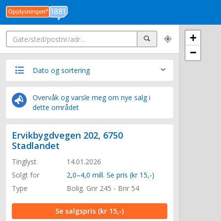
Søk
+
Søk
−
Dato og sortering
Overvåk og varsle meg om nye salg i
dette området
Ervikbygdvegen 202, 6750
Stadlandet
Tinglyst
14.01.2026
Solgt for
2,0–4,0 mill. Se pris (kr 15,-)
Type
Bolig. Gnr 245 - Bnr 54
Se salgspris
(kr 15,-)