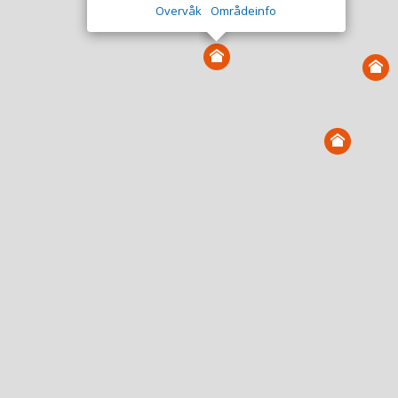
Overvåk
Områdeinfo