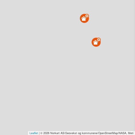
Eltvikevegen 599, 6750 Stadlandet
Tinglyst
11.03.2026
Solgt for
1 kr–2,0 mill. Se pris (kr 15,-)
Type
Landbruk/fiske. Gnr 231 - Bnr 1
Se salgspris
(kr 15,-)
Få rabatt på flere tilganger
Overvåk område
Vis i kart
Eltvikevegen 544, 6750 Stadlandet
Tinglyst
19.02.2026
Solgt for
1 kr–2,0 mill. Se pris (kr 15,-)
Type
Bolig. Gnr 231 - Bnr 17
Leaflet
| © 2026 Norkart AS/Geovekst og kommunene/OpenStreetMap/NASA, Meti
Se salgspris
(kr 15,-)