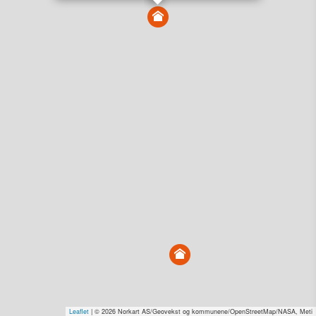
Vis alle eiendommer i kartet
Vis radon, kvikkleire, årlige trafikkdøgn eller flomfare i
kart
Overvåk og varsle om nye salg i området
Dato solgt er tinglyst dato. 1881 publiserer fortløpende mottatte data etter
endringer i offentlige registre.
Hva er salgspris og verdiestimat?
Om eiendomspriser
Kundeservice
Personvern og vilkår
Cookies
Nettstedskart
Tjenester fra
1881 Group
Prisradar
Tjenestetorget.no
Tfinans.no
Fixa
Fixa Håndverker
Leaflet
| © 2026 Norkart AS/Geovekst og kommunene/OpenStreetMap/NASA, Meti