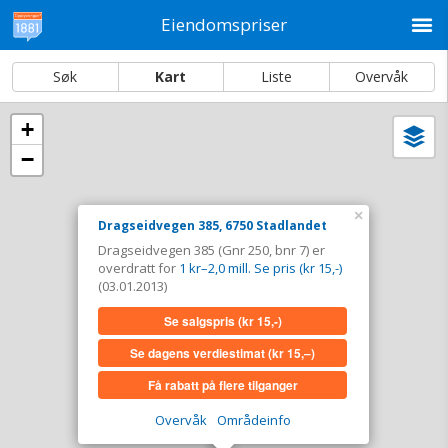
M
Eiendomspriser
Søk
Kart
Liste
Overvåk
+
Vi
Dato og sortering
−
i
ka
Dragseidvegen 385, 6750 Stadlandet
×
Dragseidvegen 385, 6750 Stadlandet
Tinglyst
03.01.2013
Dragseidvegen 385 (Gnr 250, bnr 7) er
Overdratt for
1 kr–2,0 mill. Se pris (kr 15,-)
overdratt for
1 kr–2,0 mill. Se pris (kr 15,-)
Type
Landbruk/fiske. Gnr 250 - Bnr 7
(03.01.2013)
Se salgspris
(kr 15,-)
Se salgspris
(kr 15,-)
Se dagens verdiestimat
(kr 15,–)
Se dagens verdiestimat
(kr 15,–)
Få rabatt på flere tilganger
Få rabatt på flere tilganger
Overvåk
Områdeinfo
Overvåk område
Vis i kart