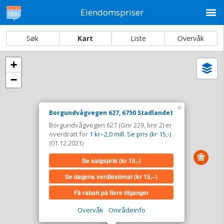
M
Eiendomspriser
Søk
Kart
Liste
Overvåk
+
Vi
Dato og sortering
−
i
ka
Borgundvågvegen 627, 6750 Stadlandet
×
Borgundvågvegen 627, 6750 Stadlandet
Tinglyst
01.12.2021
Borgundvågvegen 627 (Gnr 229, bnr 2) er
Overdratt for
1 kr–2,0 mill. Se pris (kr 15,-)
overdratt for
1 kr–2,0 mill. Se pris (kr 15,-)
Type
Landbruk/fiske. Gnr 229 - Bnr 2
(01.12.2021)
Se salgspris
(kr 15,-)
Se salgspris
(kr 15,-)
Se dagens verdiestimat
(kr 15,–)
Se dagens verdiestimat
(kr 15,–)
Få rabatt på flere tilganger
Få rabatt på flere tilganger
Overvåk
Områdeinfo
Overvåk område
Vis i kart