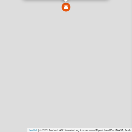
Vis alle eiendommer i kartet
Vis radon, kvikkleire, årlige trafikkdøgn eller flomfare i
kart
Overvåk og varsle om nye salg i området
Dato solgt er tinglyst dato. 1881 publiserer fortløpende mottatte data etter
endringer i offentlige registre.
Hva er salgspris og verdiestimat?
Om eiendomspriser
Kundeservice
Personvern og vilkår
Cookies
Nettstedskart
Tjenester fra
1881 Group
Prisradar
Tjenestetorget.no
Tfinans.no
Fixa
Fixa Håndverker
Leaflet
| © 2026 Norkart AS/Geovekst og kommunene/OpenStreetMap/NASA, Meti