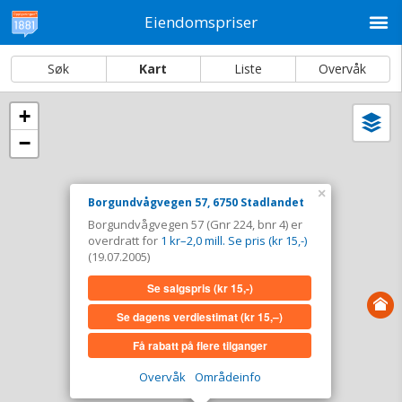
M
Eiendomspriser
Søk
Kart
Liste
Overvåk
+
Vi
Dato og sortering
−
i
ka
Borgundvågvegen 57, 6750 Stadlandet
×
Borgundvågvegen 57, 6750 Stadlandet
Tinglyst
19.07.2005
Borgundvågvegen 57 (Gnr 224, bnr 4) er
Overdratt for
1 kr–2,0 mill. Se pris (kr 15,-)
overdratt for
1 kr–2,0 mill. Se pris (kr 15,-)
Type
Landbruk/fiske. Gnr 224 - Bnr 4
(19.07.2005)
Se salgspris
(kr 15,-)
Se salgspris
(kr 15,-)
Se dagens verdiestimat
(kr 15,–)
Se dagens verdiestimat
(kr 15,–)
Få rabatt på flere tilganger
Få rabatt på flere tilganger
Overvåk
Områdeinfo
Overvåk område
Vis i kart