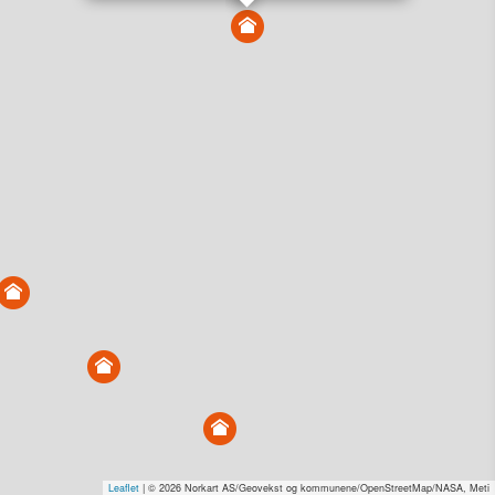
Vis alle eiendommer i kartet
Vis radon, kvikkleire, årlige trafikkdøgn eller flomfare i
kart
Overvåk og varsle om nye salg i området
Dato solgt er tinglyst dato. 1881 publiserer fortløpende mottatte data etter
endringer i offentlige registre.
Hva er salgspris og verdiestimat?
Om eiendomspriser
Kundeservice
Personvern og vilkår
Cookies
Nettstedskart
Tjenester fra
1881 Group
Prisradar
Tjenestetorget.no
Tfinans.no
Fixa
Fixa Håndverker
Leaflet
| © 2026 Norkart AS/Geovekst og kommunene/OpenStreetMap/NASA, Meti