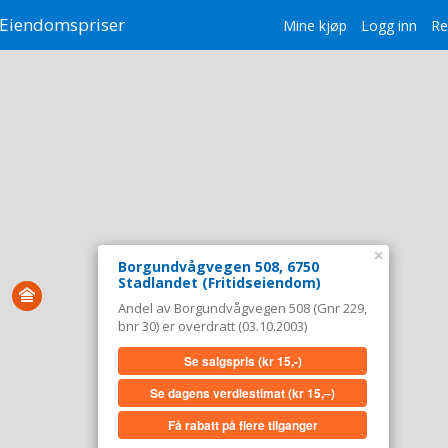
Eiendomspriser
Mine kjøp
Logg inn
Re
×
Borgundvågvegen 508, 6750
Stadlandet (Fritidseiendom)
Andel av Borgundvågvegen 508 (Gnr 229,
bnr 30) er overdratt (03.10.2003)
Se salgspris
(kr 15,-)
Se dagens verdiestimat
(kr 15,–)
Få rabatt på flere tilganger