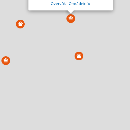
Overvåk
Områdeinfo