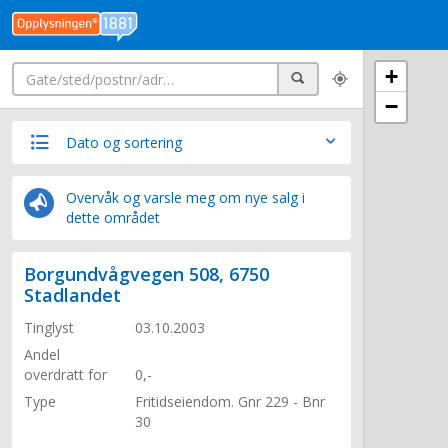
Søk
+
Søk
−
Dato og sortering
Overvåk og varsle meg om nye salg i
dette området
Borgundvågvegen 508, 6750
Stadlandet
Tinglyst
03.10.2003
Andel
overdratt for
0,-
Type
Fritidseiendom. Gnr 229 - Bnr
30