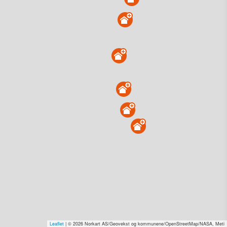
Borgundvågvegen 20, 6750 Stadlandet
Tinglyst
20.03.2026
Overdratt for
0,-
Type
Forretning/kontor. Gnr 224 - Bnr 61
Se salgspris
(kr 15,-)
Få rabatt på flere tilganger
Overvåk område
Vis i kart
Borgundvågvegen 663, 6750 Stadlandet
Tinglyst
11.02.2026
Solgt for
1 kr–2,0 mill. Se pris (kr 15,-)
Type
Bolig. Gnr 229 - Bnr 21
Leaflet
| © 2026 Norkart AS/Geovekst og kommunene/OpenStreetMap/NASA, Meti
Se salgspris
(kr 15,-)