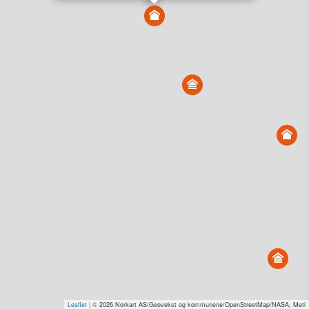
Vis alle eiendommer i kartet
Vis radon, kvikkleire, årlige trafikkdøgn eller flomfare i
kart
Overvåk og varsle om nye salg i området
Dato solgt er tinglyst dato. 1881 publiserer fortløpende mottatte data etter
endringer i offentlige registre.
Hva er salgspris og verdiestimat?
Om eiendomspriser
Kundeservice
Personvern og vilkår
Cookies
Nettstedskart
Tjenester fra
1881 Group
Prisradar
Tjenestetorget.no
Tfinans.no
Fixa
Fixa Håndverker
Leaflet
| © 2026 Norkart AS/Geovekst og kommunene/OpenStreetMap/NASA, Meti