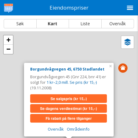
M
Eiendomspriser
Søk
Kart
Liste
Overvåk
+
Vi
Dato og sortering
−
i
ka
Borgundvågvegen 45, 6750 Stadlandet
×
Borgundvågvegen 45, 6750 Stadlandet
Tinglyst
19.11.2008
Borgundvågvegen 45 (Gnr 224, bnr 41) er
Solgt for
1 kr–2,0 mill. Se pris (kr 15,-)
solgt for
1 kr–2,0 mill. Se pris (kr 15,-)
Type
Bolig. Gnr 224 - Bnr 41
(19.11.2008)
Se salgspris
(kr 15,-)
Se salgspris
(kr 15,-)
Se dagens verdiestimat
(kr 15,–)
Se dagens verdiestimat
(kr 15,–)
Få rabatt på flere tilganger
Få rabatt på flere tilganger
Overvåk
Områdeinfo
Overvåk område
Vis i kart