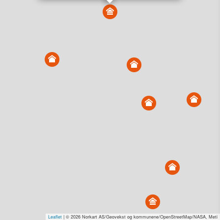
Vis alle eiendommer i kartet
Vis radon, kvikkleire, årlige trafikkdøgn eller flomfare i
kart
Overvåk og varsle om nye salg i området
Dato solgt er tinglyst dato. 1881 publiserer fortløpende mottatte data etter
endringer i offentlige registre.
Hva er salgspris og verdiestimat?
Om eiendomspriser
Kundeservice
Personvern og vilkår
Cookies
Nettstedskart
Tjenester fra
1881 Group
Prisradar
Tjenestetorget.no
Tfinans.no
Fixa
Fixa Håndverker
Leaflet
| © 2026 Norkart AS/Geovekst og kommunene/OpenStreetMap/NASA, Meti