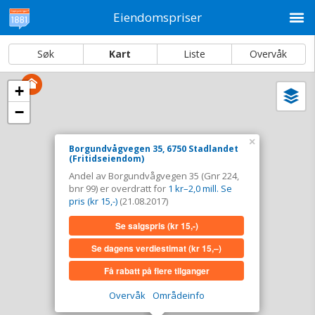
M
Eiendomspriser
Søk
Kart
Liste
Overvåk
+
Vi
Dato og sortering
−
i
ka
Borgundvågvegen 35, 6750 Stadlandet
×
Borgundvågvegen 35, 6750 Stadlandet
(Fritidseiendom)
Tinglyst
21.08.2017
Andel av Borgundvågvegen 35 (Gnr 224,
Andel overdratt for
1 kr–2,0 mill. Se pris (kr 15,-)
bnr 99) er overdratt for
1 kr–2,0 mill. Se
Type
Fritidseiendom. Gnr 224 - Bnr 99
pris (kr 15,-)
(21.08.2017)
Se salgspris
(kr 15,-)
Se salgspris
(kr 15,-)
Se dagens verdiestimat
(kr 15,–)
Se dagens verdiestimat
(kr 15,–)
Få rabatt på flere tilganger
Få rabatt på flere tilganger
Overvåk
Områdeinfo
Overvåk område
Vis i kart