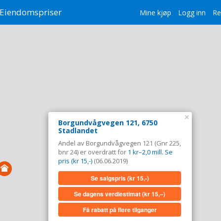
Eiendomspriser
Mine kjøp
Logg inn
Re
×
Borgundvågvegen 121, 6750
Stadlandet
Andel av Borgundvågvegen 121 (Gnr 225,
bnr 24) er overdratt for
1 kr–2,0 mill. Se
pris (kr 15,-)
(06.06.2019)
Se salgspris
(kr 15,-)
Se dagens verdiestimat
(kr 15,–)
Få rabatt på flere tilganger