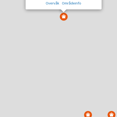
Overvåk
Områdeinfo