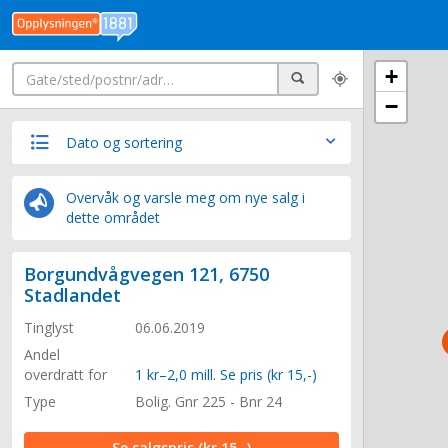
Søk
+
Søk
−
Dato og sortering
Overvåk og varsle meg om nye salg i
dette området
Borgundvågvegen 121, 6750
Stadlandet
Tinglyst
06.06.2019
Andel
overdratt for
1 kr–2,0 mill. Se pris (kr 15,-)
Type
Bolig. Gnr 225 - Bnr 24
Se salgspris
(kr 15,-)