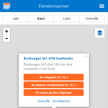
M
Eiendomspriser
Søk
Kart
Liste
Overvåk
+
Vi
Dato og sortering
−
i
ka
Årvikvegen 267, 6750 Stadlandet
Tinglyst
17.02.2010
×
Årvikvegen 267, 6750 Stadlandet
Overdratt for
0,-
Årvikvegen 267 (Gnr 235, bnr 6) er
Type
Bolig. Gnr 235 - Bnr 6
overdratt (17.02.2010)
Se salgspris
(kr 15,-)
Se salgspris
(kr 15,-)
Se dagens verdiestimat
(kr 15,–)
Se dagens verdiestimat
(kr 15,–)
Få rabatt på flere tilganger
Få rabatt på flere tilganger
Overvåk
Områdeinfo
Overvåk område
Vis i kart