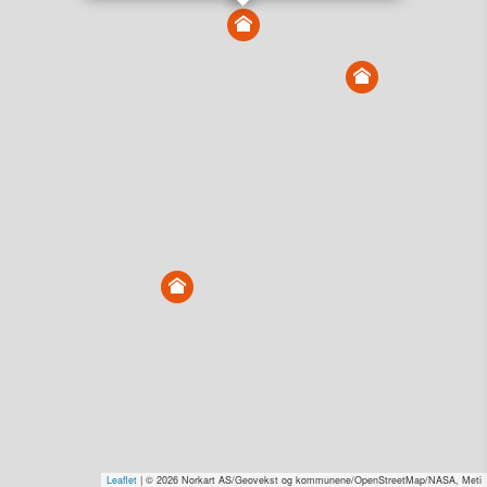
Vis alle eiendommer i kartet
Vis radon, kvikkleire, årlige trafikkdøgn eller flomfare i
kart
Overvåk og varsle om nye salg i området
Dato solgt er tinglyst dato. 1881 publiserer fortløpende mottatte data etter
endringer i offentlige registre.
Hva er salgspris og verdiestimat?
Om eiendomspriser
Kundeservice
Personvern og vilkår
Cookies
Nettstedskart
Tjenester fra
1881 Group
Prisradar
Tjenestetorget.no
Tfinans.no
Fixa
Fixa Håndverker
Leaflet
| © 2026 Norkart AS/Geovekst og kommunene/OpenStreetMap/NASA, Meti