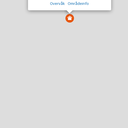
Overvåk
Områdeinfo