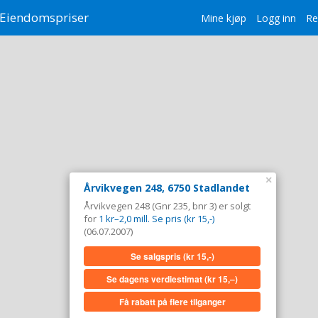
Eiendomspriser
Mine kjøp
Logg inn
Re
×
Årvikvegen 248, 6750 Stadlandet
Årvikvegen 248 (Gnr 235, bnr 3) er solgt
for
1 kr–2,0 mill. Se pris (kr 15,-)
(06.07.2007)
Se salgspris
(kr 15,-)
Se dagens verdiestimat
(kr 15,–)
Få rabatt på flere tilganger