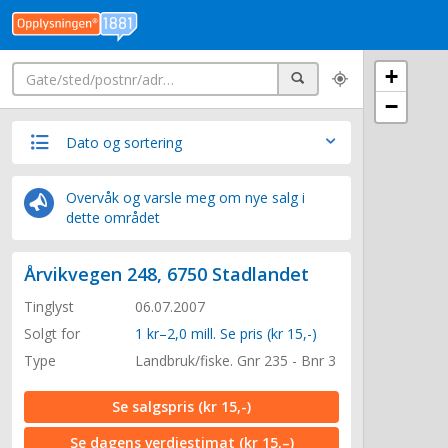
Søk
+
Søk
−
Dato og sortering
Overvåk og varsle meg om nye salg i
dette området
Årvikvegen 248, 6750 Stadlandet
Tinglyst
06.07.2007
Solgt for
1 kr–2,0 mill. Se pris (kr 15,-)
Type
Landbruk/fiske. Gnr 235 - Bnr 3
Se salgspris
(kr 15,-)
Se dagens verdiestimat
(kr 15,–)