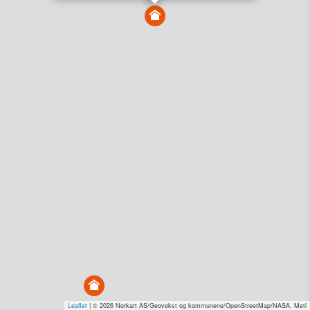
Vis alle eiendommer i kartet
Vis radon, kvikkleire, årlige trafikkdøgn eller flomfare i
kart
Overvåk og varsle om nye salg i området
Dato solgt er tinglyst dato. 1881 publiserer fortløpende mottatte data etter
endringer i offentlige registre.
Hva er salgspris og verdiestimat?
Om eiendomspriser
Kundeservice
Personvern og vilkår
Cookies
Nettstedskart
Tjenester fra
1881 Group
Prisradar
Tjenestetorget.no
Tfinans.no
Fixa
Fixa Håndverker
Leaflet
| © 2026 Norkart AS/Geovekst og kommunene/OpenStreetMap/NASA, Meti