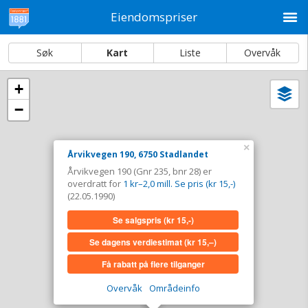
M
Eiendomspriser
Søk
Kart
Liste
Overvåk
+
Vi
Dato og sortering
−
i
ka
Årvikvegen 190, 6750 Stadlandet
×
Årvikvegen 190, 6750 Stadlandet
Tinglyst
22.05.1990
Årvikvegen 190 (Gnr 235, bnr 28) er
Overdratt for
1 kr–2,0 mill. Se pris (kr 15,-)
overdratt for
1 kr–2,0 mill. Se pris (kr 15,-)
Type
Annen anv. av grunn. Gnr 235 - Bnr 28
(22.05.1990)
Se salgspris
(kr 15,-)
Se salgspris
(kr 15,-)
Se dagens verdiestimat
(kr 15,–)
Se dagens verdiestimat
(kr 15,–)
Få rabatt på flere tilganger
Få rabatt på flere tilganger
Overvåk
Områdeinfo
Overvåk område
Vis i kart