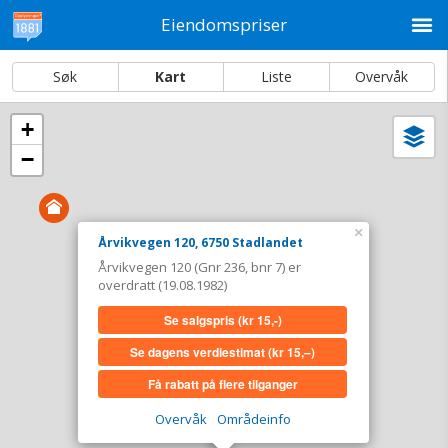
M
Eiendomspriser
Søk
Kart
Liste
Overvåk
+
Vi
Dato og sortering
−
i
ka
Årvikvegen 120, 6750 Stadlandet
Tinglyst
19.08.1982
×
Årvikvegen 120, 6750 Stadlandet
Overdratt for
0,-
Årvikvegen 120 (Gnr 236, bnr 7) er
Type
Annen anv. av grunn. Gnr 236 - Bnr 7
overdratt (19.08.1982)
Se salgspris
(kr 15,-)
Se salgspris
(kr 15,-)
Se dagens verdiestimat
(kr 15,–)
Se dagens verdiestimat
(kr 15,–)
Få rabatt på flere tilganger
Få rabatt på flere tilganger
Overvåk
Områdeinfo
Overvåk område
Vis i kart