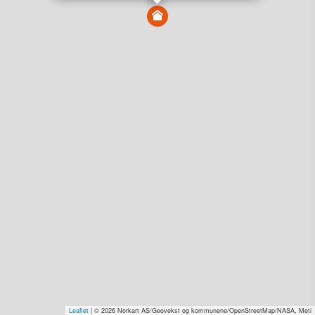
Vis alle eiendommer i kartet
Vis radon, kvikkleire, årlige trafikkdøgn eller flomfare i
kart
Overvåk og varsle om nye salg i området
Dato solgt er tinglyst dato. 1881 publiserer fortløpende mottatte data etter
endringer i offentlige registre.
Hva er salgspris og verdiestimat?
Om eiendomspriser
Kundeservice
Personvern og vilkår
Cookies
Nettstedskart
Tjenester fra
1881 Group
Prisradar
Tjenestetorget.no
Tfinans.no
Fixa
Fixa Håndverker
Leaflet
| © 2026 Norkart AS/Geovekst og kommunene/OpenStreetMap/NASA, Meti