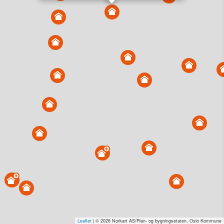
Vis alle eiendommer i kartet
Vis radon, kvikkleire, årlige trafikkdøgn eller flomfare i
kart
Overvåk og varsle om nye salg i området
Dato solgt er tinglyst dato. 1881 publiserer fortløpende mottatte data etter
endringer i offentlige registre.
Hva er salgspris og verdiestimat?
Om eiendomspriser
Kundeservice
Personvern og vilkår
Cookies
Nettstedskart
Tjenester fra
1881 Group
Prisradar
Tjenestetorget.no
Tfinans.no
Fixa
Fixa Håndverker
Leaflet
| © 2026 Norkart AS/Plan- og bygningsetaten, Oslo Kommune