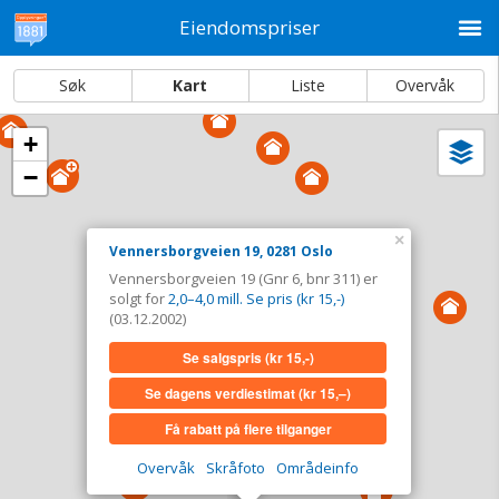
M
Eiendomspriser
Søk
Kart
Liste
Overvåk
+
Vi
Dato og sortering
−
i
ka
Vennersborgveien 19, 0281 Oslo
×
Vennersborgveien 19, 0281 Oslo
Tinglyst
03.12.2002
Vennersborgveien 19 (Gnr 6, bnr 311) er
Solgt for
2,0–4,0 mill. Se pris (kr 15,-)
solgt for
2,0–4,0 mill. Se pris (kr 15,-)
Type
Bolig. Gnr 6 - Bnr 311
(03.12.2002)
Se salgspris
(kr 15,-)
Se salgspris
(kr 15,-)
Se dagens verdiestimat
(kr 15,–)
Se dagens verdiestimat
(kr 15,–)
Få rabatt på flere tilganger
Få rabatt på flere tilganger
Overvåk
Skråfoto
Områdeinfo
Overvåk område
Vis i kart