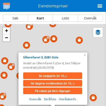
M
Eiendomspriser
Søk
Kart
Liste
Overvåk
+
Vi
Dato og sortering
−
i
ka
Ullernfaret 5, 0281 Oslo
Tinglyst
26.09.2018
×
Ullernfaret 5, 0281 Oslo
Andel overdratt for
0,-
Andel av Ullernfaret 5 (Gnr 6, bnr 596) er
Type
Bolig. Gnr 6 - Bnr 596
overdratt (26.09.2018)
Se salgspris
(kr 15,-)
Se salgspris
(kr 15,-)
Se dagens verdiestimat
(kr 15,–)
Se dagens verdiestimat
(kr 15,–)
Få rabatt på flere tilganger
Få rabatt på flere tilganger
Overvåk
Skråfoto
Områdeinfo
Overvåk område
Vis i kart