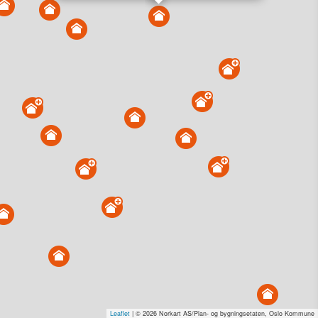
Vis alle eiendommer i kartet
Vis radon, kvikkleire, årlige trafikkdøgn eller flomfare i
kart
Overvåk og varsle om nye salg i området
Dato solgt er tinglyst dato. 1881 publiserer fortløpende mottatte data etter
endringer i offentlige registre.
Hva er salgspris og verdiestimat?
Om eiendomspriser
Kundeservice
Personvern og vilkår
Cookies
Nettstedskart
Tjenester fra
1881 Group
Prisradar
Tjenestetorget.no
Tfinans.no
Fixa
Fixa Håndverker
Leaflet
| © 2026 Norkart AS/Plan- og bygningsetaten, Oslo Kommune