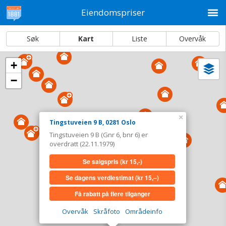
M
Eiendomspriser
Søk
Kart
Liste
Overvåk
+
Vi
Dato og sortering
−
i
ka
Tingstuveien 9 B, 0281 Oslo
Tinglyst
22.11.1979
×
Tingstuveien 9 B, 0281 Oslo
Overdratt for
0,-
Tingstuveien 9 B (Gnr 6, bnr 6) er
Type
Annen anv. av grunn. Gnr 6 - Bnr 6
overdratt (22.11.1979)
Se salgspris
(kr 15,-)
Se salgspris
(kr 15,-)
Se dagens verdiestimat
(kr 15,–)
Se dagens verdiestimat
(kr 15,–)
Få rabatt på flere tilganger
Få rabatt på flere tilganger
Overvåk
Skråfoto
Områdeinfo
Overvåk område
Vis i kart