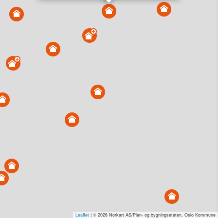
Vis alle eiendommer i kartet
Vis radon, kvikkleire, årlige trafikkdøgn eller flomfare i
kart
Overvåk og varsle om nye salg i området
Dato solgt er tinglyst dato. 1881 publiserer fortløpende mottatte data etter
endringer i offentlige registre.
Hva er salgspris og verdiestimat?
Om eiendomspriser
Kundeservice
Personvern og vilkår
Cookies
Nettstedskart
Tjenester fra
1881 Group
Prisradar
Tjenestetorget.no
Tfinans.no
Fixa
Fixa Håndverker
Leaflet
| © 2026 Norkart AS/Plan- og bygningsetaten, Oslo Kommune