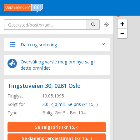
Søk
+
Søk
−
Dato og sortering
Overvåk og varsle meg om nye salg i
dette området
Tingstuveien 30, 0281 Oslo
Tinglyst
19.05.1995
Solgt for
2,0–4,0 mill. Se pris (kr 15,-)
Type
Bolig. Gnr 5 - Bnr 104
Se salgspris
(kr 15,-)
Se dagens verdiestimat
(kr 15,–)