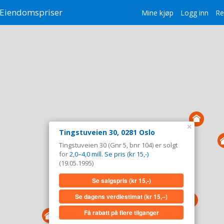
Eiendomspriser
Mine kjøp
Logg inn
Re
×
Tingstuveien 30, 0281 Oslo
Tingstuveien 30 (Gnr 5, bnr 104) er solgt
for
2,0–4,0 mill. Se pris (kr 15,-)
(19.05.1995)
Se salgspris
(kr 15,-)
Se dagens verdiestimat
(kr 15,–)
Få rabatt på flere tilganger