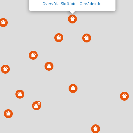
Overvåk
Skråfoto
Områdeinfo