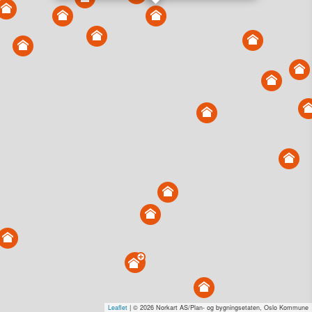
Vis alle eiendommer i kartet
Vis radon, kvikkleire, årlige trafikkdøgn eller flomfare i
kart
Overvåk og varsle om nye salg i området
Dato solgt er tinglyst dato. 1881 publiserer fortløpende mottatte data etter
endringer i offentlige registre.
Hva er salgspris og verdiestimat?
Om eiendomspriser
Kundeservice
Personvern og vilkår
Cookies
Nettstedskart
Tjenester fra
1881 Group
Prisradar
Tjenestetorget.no
Tfinans.no
Fixa
Fixa Håndverker
Leaflet
| © 2026 Norkart AS/Plan- og bygningsetaten, Oslo Kommune