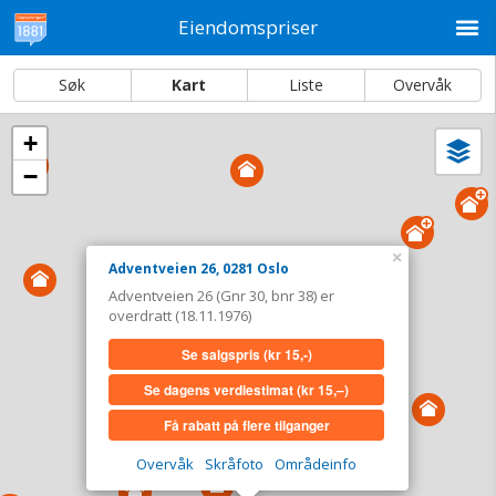
M
Eiendomspriser
Søk
Kart
Liste
Overvåk
+
Vi
Dato og sortering
−
i
ka
Adventveien 26, 0281 Oslo
Tinglyst
18.11.1976
×
Adventveien 26, 0281 Oslo
Overdratt for
0,-
Adventveien 26 (Gnr 30, bnr 38) er
Type
Annen anv. av grunn. Gnr 30 - Bnr 38
overdratt (18.11.1976)
Se salgspris
(kr 15,-)
Se salgspris
(kr 15,-)
Se dagens verdiestimat
(kr 15,–)
Se dagens verdiestimat
(kr 15,–)
Få rabatt på flere tilganger
Få rabatt på flere tilganger
Overvåk
Skråfoto
Områdeinfo
Overvåk område
Vis i kart