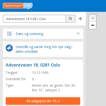
Søk
+
Søk
−
Dato og sortering
Overvåk og varsle meg om nye salg i
dette området
Adventveien 18, 0281 Oslo
Tinglyst
13.12.1990
Overdratt for
0,-
Type
Annen anv. av grunn. Gnr 30 -
Bnr 73 - seksjon 2
Se salgspris
(kr 15,-)