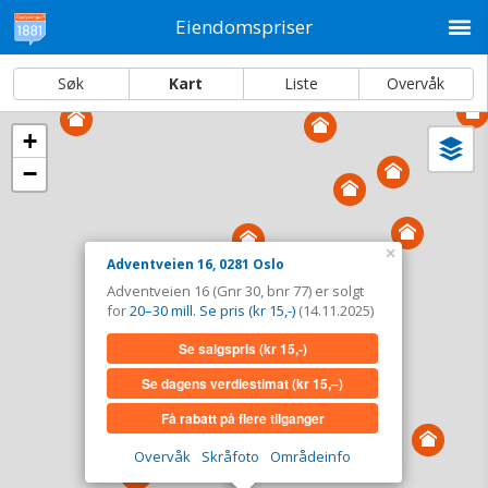
M
Eiendomspriser
Søk
Kart
Liste
Overvåk
+
Vi
Dato og sortering
−
i
ka
Adventveien 16, 0281 Oslo
Tinglyst
14.11.2025
×
Adventveien 16, 0281 Oslo
Solgt for
20–30 mill. Se pris (kr 15,-)
Adventveien 16 (Gnr 30, bnr 77) er solgt
Type
Bolig. Gnr 30 - Bnr 77
for
20–30 mill. Se pris (kr 15,-)
(14.11.2025)
Se salgspris
(kr 15,-)
Se salgspris
(kr 15,-)
Se dagens verdiestimat
(kr 15,–)
Se dagens verdiestimat
(kr 15,–)
Få rabatt på flere tilganger
Få rabatt på flere tilganger
Overvåk
Skråfoto
Områdeinfo
Overvåk område
Vis i kart