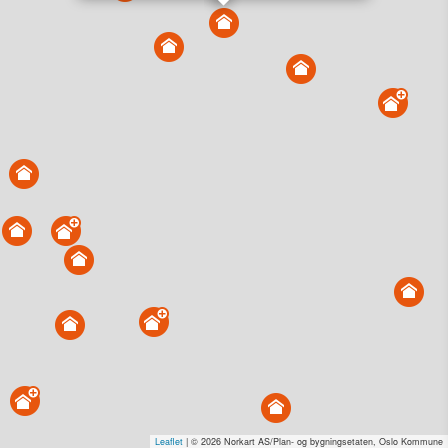
Vis alle eiendommer i kartet
Vis radon, kvikkleire, årlige trafikkdøgn eller flomfare i
kart
Overvåk og varsle om nye salg i området
Dato solgt er tinglyst dato. 1881 publiserer fortløpende mottatte data etter
endringer i offentlige registre.
Hva er salgspris og verdiestimat?
Om eiendomspriser
Kundeservice
Personvern og vilkår
Cookies
Nettstedskart
Tjenester fra
1881 Group
Prisradar
Tjenestetorget.no
Tfinans.no
Fixa
Fixa Håndverker
Leaflet
| © 2026 Norkart AS/Plan- og bygningsetaten, Oslo Kommune