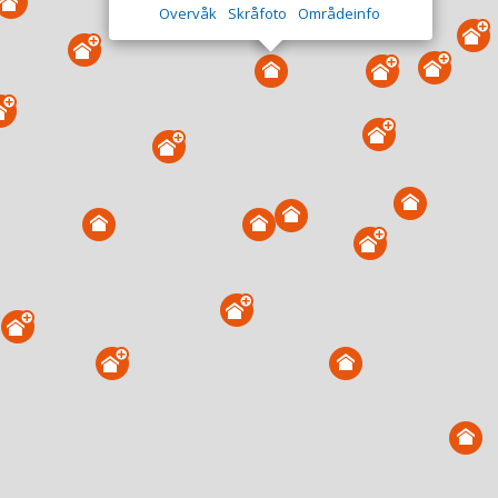
Overvåk
Skråfoto
Områdeinfo