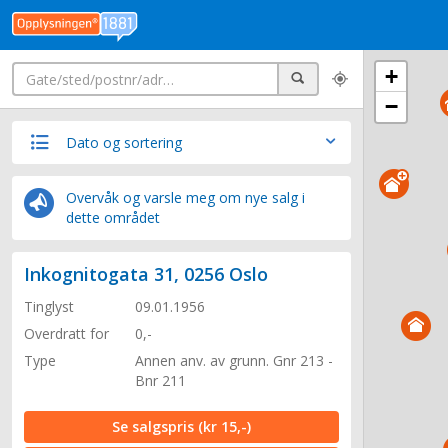
Søk
+
Søk
−
Dato og sortering
Overvåk og varsle meg om nye salg i
dette området
Inkognitogata 31, 0256 Oslo
Tinglyst
09.01.1956
Overdratt for
0,-
Type
Annen anv. av grunn. Gnr 213 -
Bnr 211
Se salgspris
(kr 15,-)