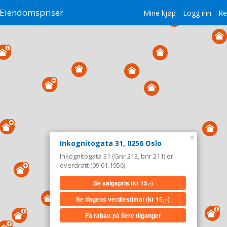
Eiendomspriser
Mine kjøp
Logg inn
Re
×
Inkognitogata 31, 0256 Oslo
Inkognitogata 31 (Gnr 213, bnr 211) er
overdratt (09.01.1956)
Se salgspris
(kr 15,-)
Se dagens verdiestimat
(kr 15,–)
Få rabatt på flere tilganger