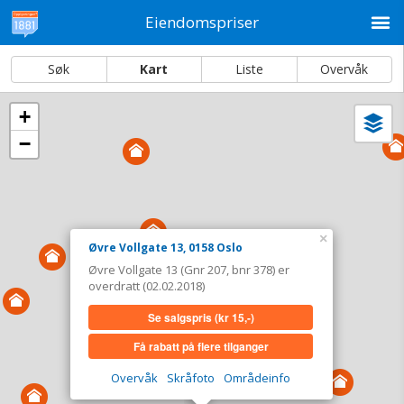
M
Eiendomspriser
Søk
Kart
Liste
Overvåk
+
Vi
Dato og sortering
−
i
ka
Øvre Vollgate 13, 0158 Oslo
Tinglyst
02.02.2018
Overdratt for
0,-
×
Øvre Vollgate 13, 0158 Oslo
Type
Forretning/kontor. Gnr 207 - Bnr 378
Øvre Vollgate 13 (Gnr 207, bnr 378) er
overdratt (02.02.2018)
Se salgspris
(kr 15,-)
Se salgspris
(kr 15,-)
Få rabatt på flere tilganger
Få rabatt på flere tilganger
Overvåk område
Vis i kart
Overvåk
Skråfoto
Områdeinfo