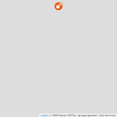
Kirkegata 1, 0153 Oslo
Tinglyst
01.10.1997
Solgt for
30–40 mill. Se pris (kr 15,-)
Type
Bolig. Gnr 207 - Bnr 105
Se salgspris
(kr 15,-)
Se dagens verdiestimat
(kr 15,–)
Få rabatt på flere tilganger
Overvåk område
Vis i kart
Vis alle eiendommer i kartet
Vis radon, kvikkleire, årlige trafikkdøgn eller flomfare i
kart
Overvåk og varsle om nye salg i området
Leaflet
| © 2026 Norkart AS/Plan- og bygningsetaten, Oslo Kommune