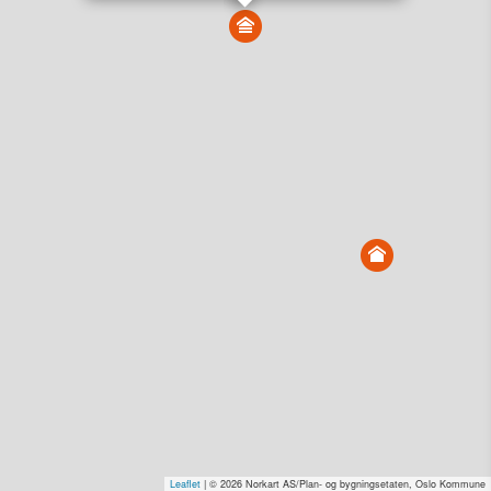
Vis alle eiendommer i kartet
Vis radon, kvikkleire, årlige trafikkdøgn eller flomfare i
kart
Overvåk og varsle om nye salg i området
Dato solgt er tinglyst dato. 1881 publiserer fortløpende mottatte data etter
endringer i offentlige registre.
Hva er salgspris og verdiestimat?
Om eiendomspriser
Kundeservice
Personvern og vilkår
Cookies
Nettstedskart
Tjenester fra
1881 Group
Prisradar
Tjenestetorget.no
Tfinans.no
Fixa
Fixa Håndverker
Leaflet
| © 2026 Norkart AS/Plan- og bygningsetaten, Oslo Kommune