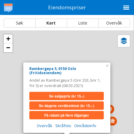
M
Eiendomspriser
Søk
Kart
Liste
Overvåk
+
Vi
Dato og sortering
−
i
ka
Rambergøya 5, 0150 Oslo
×
Tinglyst
Rambergøya 5, 0150 Oslo
08.03.2021
(Fritidseiendom)
Andel overdratt for
0,-
Andel av Rambergøya 5 (Gnr 203, bnr 1,
Type
Fritidseiendom. Gnr 203 - Bnr 1 - Fnr 3
fnr 3) er overdratt (08.03.2021)
Se salgspris
(kr 15,-)
Se salgspris
(kr 15,-)
Se dagens verdiestimat
(kr 15,–)
Se dagens verdiestimat
(kr 15,–)
Få rabatt på flere tilganger
Få rabatt på flere tilganger
Overvåk
Skråfoto
Områdeinfo
Overvåk område
Vis i kart